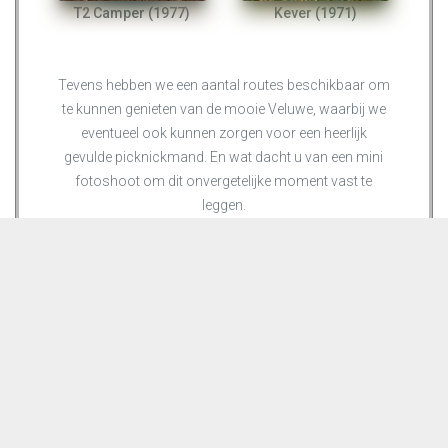
T2 Camper (1977)
Kever (1971)
Tevens hebben we een aantal routes beschikbaar om
te kunnen genieten van de mooie Veluwe, waarbij we
eventueel ook kunnen zorgen voor een heerlijk
gevulde picknickmand. En wat dacht u van een mini
fotoshoot om dit onvergetelijke moment vast te
leggen.
Het is natuurlijk ook super leuk om iemand te
verrassen met een cadeaubon voor het rijden in een
van onze fantastische vintage volkswagens.
Voor meer info kunt u contact opnemen met Gerrit &
Wilma op:
+316-10033233